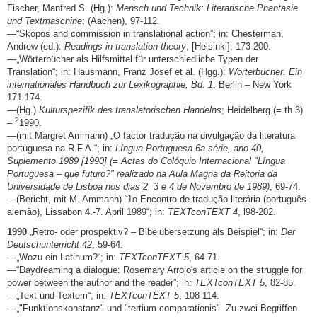
Fischer, Manfred S. (Hg.):
Mensch und Technik: Literarische Phantasie
und Textmaschine
; (Aachen), 97-112.
—“Skopos and commission in translational action”; in: Chesterman,
Andrew (ed.):
Readings in translation theory
; [Helsinki], 173-200.
—„Wörterbücher als Hilfsmittel für unterschiedliche Typen der
Translation“; in: Hausmann, Franz Josef et al. (Hgg.):
Wörterbücher. Ein
internationales Handbuch zur Lexikographie, Bd. 1
; Berlin – New York
171-174.
—(Hg.)
Kulturspezifik des translatorischen Handelns
; Heidelberg (= th 3)
2
–
1990.
—(mit Margret Ammann) „O factor tradução na divulgação da literatura
portuguesa na R.F.A.“; in:
Língua Portuguesa 6a série, ano 40,
Suplemento 1989 [1990] (= Actas do Colóquio Internacional "Língua
Portuguesa – que futuro?" realizado na Aula Magna da Reitoria da
Universidade de Lisboa nos dias 2, 3 e 4 de Novembro de 1989)
, 69-74.
—(Bericht, mit M. Ammann) “1o Encontro de tradução literária (português-
alemão), Lissabon 4.-7. April 1989“; in:
TEXTconTEXT 4
, l98-202.
1990
„Retro- oder prospektiv? – Bibelübersetzung als Beispiel“; in:
Der
Deutschunterricht 42
, 59-64.
—„Wozu ein Latinum?“; in:
TEXTconTEXT 5
, 64-71.
—“Daydreaming a dialogue: Rosemary Arrojo's article on the struggle for
power between the author and the reader”; in:
TEXTconTEXT 5
, 82-85.
—„Text und Textem“; in:
TEXTconTEXT 5
, 108-114.
—„"Funktionskonstanz" und "tertium comparationis". Zu zwei Begriffen