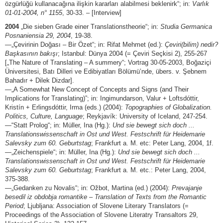
özgürlüğü kullanacağına ilişkin kararları alabilmesi beklenirk“; in:
Varlık
01-01-2004, n° 1155
, 30-33. – [Interview]
2004
„Die sieben Grade einer Translationstheorie“; in:
Studia Germanica
Posnaniensia 29, 2004
, 19-38.
—„Çevirinin Doğası – Bir Özet“; in: Rifat Mehmet (ed.):
Çeviri(bilim) nedir?
Başkasının bakışı
; Istanbul: Dünya 2004 (= Çeviri Seçkisi 2), 255-267
[„The Nature of Translating – A summery“; Vortrag 30-05-2003, Boğaziçi
Üniversitesi, Batı Dilleri ve Edibiyatları Bölümü’nde, übers. v. Şebnem
Bahadır + Dilek Dizdar].
—„A Somewhat New Concept of Concepts and Signs (and Their
Implications for Translating)”; in: Ingimundarson, Valur + Loftsdóttir,
Kristín + Erlingsdóttir, Irma (eds.) (2004):
Topographies of Globalization.
Politics, Culture, Language
; Reykjavík: University of Iceland, 247-254.
—“Statt Prolog“; in: Müller, Ina (Hg.):
Und sie bewegt sich doch ...
Translationswissenschaft in Ost und West. Festschrift für Heidemarie
Salevsky zum 60. Geburtstag
; Frankfurt a. M. etc: Peter Lang, 2004, 1f.
—„Zeichenspiele“; in: Müller, Ina (Hg.):
Und sie bewegt sich doch ...
Translationswissenschaft in Ost und West. Festschrift für Heidemarie
Salevsky zum 60. Geburtstag
; Frankfurt a. M. etc.: Peter Lang, 2004,
375-388.
—„Gedanken zu Novalis“; in: Ožbot, Martina (ed.) (2004):
Prevajanje
besedil iz obdobja romantike – Translation of Texts from the Romantic
Period
; Ljubljana: Association of Slovene Literary Translators (=
Proceedings of the Association of Slovene Literatry Transaltors 29,