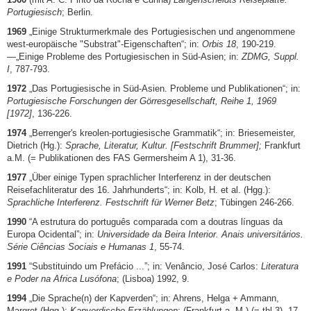
Portugiesisch
; Berlin.
1969
„Einige Strukturmerkmale des Portugiesischen und angenommene
west-europäische "Substrat"-Eigenschaften“; in:
Orbis 18
, 190-219.
—„Einige Probleme des Portugiesischen in Süd-Asien; in:
ZDMG, Suppl.
I
, 787-793.
1972
„Das Portugiesische in Süd-Asien. Probleme und Publikationen“; in:
Portugiesische Forschungen der Görresgesellschaft, Reihe 1, 1969
[1972]
, 136-226.
1974
„Berrenger's kreolen-portugiesische Grammatik“; in: Briesemeister,
Dietrich (Hg.):
Sprache, Literatur, Kultur. [Festschrift Brummer];
Frankfurt
a.M. (= Publikationen des FAS Germersheim A 1), 31-36.
1977
„Über einige Typen sprachlicher Interferenz in der deutschen
Reisefachliteratur des 16. Jahrhunderts“; in: Kolb, H. et al. (Hgg.):
Sprachliche Interferenz. Festschrift für Werner Betz
; Tübingen 246-266.
1990
“A estrutura do português comparada com a doutras línguas da
Europa Ocidental”; in:
Universidade da Beira Interior. Anais universitários.
Série Ciências Sociais e Humanas 1
, 55-74.
1991
“Substituindo um Prefácio ...”; in: Venâncio, José Carlos:
Literatura
e Poder na Africa Lusófona
; (Lisboa) 1992, 9.
1994
„Die Sprache(n) der Kapverden“; in: Ahrens, Helga + Ammann,
Margret (Hgg.):
Kapverdische Erzählungen
; (Frankfurt a. M.) (= thl 3), 17-