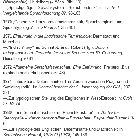
Bibliographie);
Heidelberg (= Wiss. Bibl. 10).
—„Sprachgefüge – Sprachsystem – Sprachtendenz“; in:
Zschr. f.
Vergleichende Sprachforschung 82
, 98-103.
1970
„Generative Transformationsgrammatik, Sprachvergleich und
Sprachtypologie“; in:
ZPhon 23
, 385-404.
1971
Einführung in die linguistische Terminologie
; Darmstadt und
München.
—„"Indisch" boy“; in: Schmitt-Brandt, Robert (Hg.):
Donum
Indogermanicum. Festgabe für Anton Scherer zum 70. Geburtstag
;
Heidelberg 70-81.
1972
Allgemeine Sprachwissenschaft. Eine Einführung
; Freiburg i.Br. (=
rombach hochschul paperback 48).
1974
„Interaktions-Determinanten. Ein Versuch zwischen Pragma-und
Soziolinguistik“; in:
Kongreßberichte der 5. Jahrestagung der GAL
, 297-
321.
—„Zur typologischen Stellung des Englischen in West-Europa“; in:
Orbis
23
, 52-74.
1980
„Eine Schreibmaschine mit Phonetiktastatur“; in:
Archiv für
Stenografie – Maschinenschreiben – Bürotechnik. Bayreuther Blätter 1
.3-
6.
—„Zur Typologie des Englischen. Determinante und Diachronie“; in:
Semantische Hefte 4, 1978/79 [1980],
145-166.