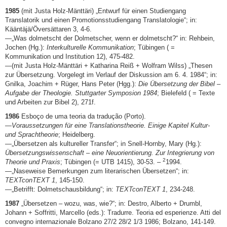
1985
(mit Justa Holz-Mänttäri) „Entwurf für einen Studiengang
Translatorik und einen Promotionsstudiengang Translatologie“; in:
Kääntäjä/Översättaren 3, 4-6.
—„Was dolmetscht der Dolmetscher, wenn er dolmetscht?“ in: Rehbein,
Jochen (Hg.):
Interkulturelle Kommunikation
; Tübingen ( =
Kommunikation und Institution 12), 475-482.
—(mit Justa Holz-Mänttäri + Katharina Reiß + Wolfram Wilss) „Thesen
zur Übersetzung. Vorgelegt im Verlauf der Diskussion am 6. 4. 1984“; in:
Gnilka, Joachim + Rüger, Hans Peter (Hgg.):
Die Übersetzung der Bibel –
Aufgabe der Theologie. Stuttgarter Symposion 1984
; Bielefeld ( = Texte
und Arbeiten zur Bibel 2), 271f.
1986
Esboço de uma teoria da tradução (Porto).
—
Voraussetzungen für eine Translationstheorie. Einige Kapitel Kultur-
und Sprachtheorie
; Heidelberg.
—„Übersetzen als kultureller Transfer“; in Snell-Hornby, Mary (Hg.):
Übersetzungswissenschaft – eine Neuorientierung. Zur Integrierung von
2
Theorie und Praxis
; Tübingen (= UTB 1415), 30-53. –
1994.
—„Naseweise Bemerkungen zum literarischen Übersetzen“; in:
TEXTconTEXT 1
, 145-150.
—„Betrifft: Dolmetschausbildung“; in:
TEXTconTEXT 1
, 234-248.
1987
„Übersetzen – wozu, was, wie?“; in: Destro, Alberto + Drumbl,
Johann + Soffritti, Marcello (eds.): Tradurre. Teoria ed esperienze. Atti del
convegno internazionale Bolzano 27/2 28/2 1/3 1986; Bolzano, 141-149.