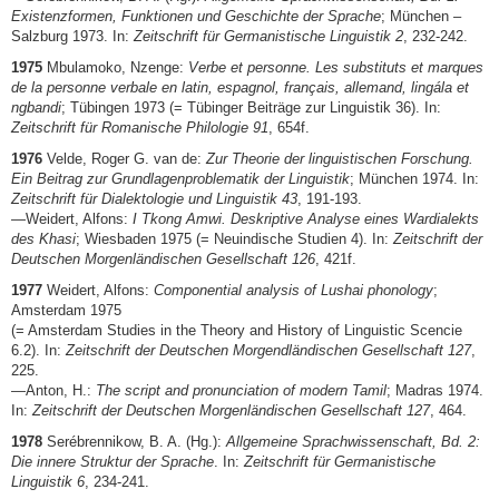
Existenzformen, Funktionen und Geschichte der Sprache
; München –
Salzburg 1973. In:
Zeitschrift für Germanistische Linguistik 2
, 232-242.
1975
Mbulamoko, Nzenge:
Verbe et personne. Les substituts et marques
de la personne verbale en latin, espagnol, français, allemand, lingála et
ngbandi
; Tübingen 1973 (= Tübinger Beiträge zur Linguistik 36). In:
Zeitschrift für Romanische Philologie 91
, 654f.
1976
Velde, Roger G. van de:
Zur Theorie der linguistischen Forschung.
Ein Beitrag zur Grundlagenproblematik der Linguistik
; München 1974. In:
Zeitschrift für Dialektologie und Linguistik 43
, 191-193.
—Weidert, Alfons:
I Tkong Amwi. Deskriptive Analyse eines Wardialekts
des Khasi
; Wiesbaden 1975 (= Neuindische Studien 4). In:
Zeitschrift der
Deutschen Morgenländischen Gesellschaft 126
, 421f.
1977
Weidert, Alfons:
Componential analysis of Lushai phonology
;
Amsterdam 1975
(= Amsterdam Studies in the Theory and History of Linguistic Scencie
6.2). In:
Zeitschrift der Deutschen Morgendländischen Gesellschaft 127
,
225.
—Anton, H.:
The script and pronunciation of modern Tamil
; Madras 1974.
In:
Zeitschrift der Deutschen Morgenländischen Gesellschaft 127
, 464.
1978
Serébrennikow, B. A. (Hg.):
Allgemeine Sprachwissenschaft, Bd. 2:
Die innere Struktur der Sprache
. In:
Zeitschrift für Germanistische
Linguistik 6
, 234-241.