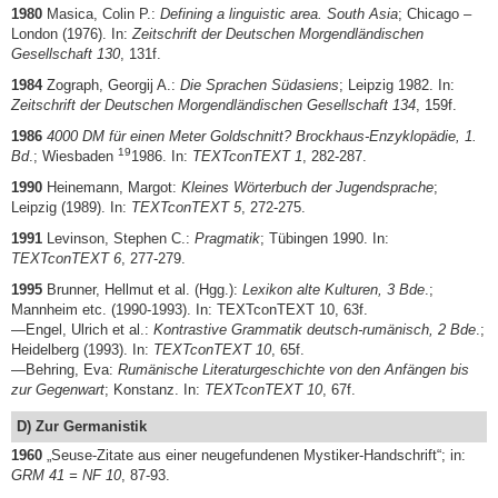
1980
Masica, Colin P.:
Defining a linguistic area. South Asia
; Chicago –
London (1976). In:
Zeitschrift der Deutschen Morgendländischen
Gesellschaft 130
, 131f.
1984
Zograph, Georgij A.:
Die Sprachen Südasiens
; Leipzig 1982. In:
Zeitschrift der Deutschen Morgendländischen Gesellschaft 134
, 159f.
1986
4000 DM für einen Meter Goldschnitt? Brockhaus-Enzyklopädie, 1.
19
Bd
.; Wiesbaden
1986. In:
TEXTconTEXT 1
, 282-287.
1990
Heinemann, Margot:
Kleines Wörterbuch der Jugendsprache
;
Leipzig (1989). In:
TEXTconTEXT 5
, 272-275.
1991
Levinson, Stephen C.:
Pragmatik
; Tübingen 1990. In:
TEXTconTEXT 6
, 277-279.
1995
Brunner, Hellmut et al. (Hgg.):
Lexikon alte Kulturen, 3 Bde
.;
Mannheim etc. (1990-1993). In: TEXTconTEXT 10, 63f.
—Engel, Ulrich et al.:
Kontrastive Grammatik deutsch-rumänisch, 2 Bde
.;
Heidelberg (1993). In:
TEXTconTEXT 10
, 65f.
—Behring, Eva:
Rumänische Literaturgeschichte von den Anfängen bis
zur Gegenwart
; Konstanz. In:
TEXTconTEXT 10
, 67f.
D) Zur Germanistik
1960
„Seuse-Zitate aus einer neugefundenen Mystiker-Handschrift“; in:
GRM 41 = NF 10
, 87-93.