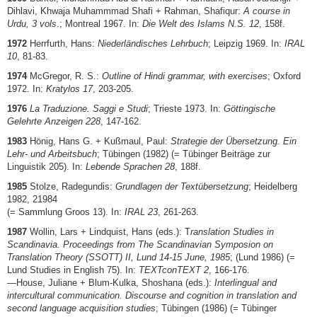
Dihlavi, Khwaja Muhammmad Shafi + Rahman, Shafiqur:
A course in
Urdu, 3 vols
.; Montreal 1967. In:
Die Welt des Islams N.S. 12
, 158f.
1972
Herrfurth, Hans:
Niederländisches Lehrbuch
; Leipzig 1969. In:
IRAL
10
, 81-83.
1974
McGregor, R. S.:
Outline of Hindi grammar, with exercises
; Oxford
1972. In:
Kratylos 17
, 203-205.
1976
La Traduzione. Saggi e Studi
; Trieste 1973. In:
Göttingische
Gelehrte Anzeigen 228
, 147-162.
1983
Hönig, Hans G. + Kußmaul, Paul:
Strategie der Übersetzung. Ein
Lehr- und Arbeitsbuch
; Tübingen (1982) (= Tübinger Beiträge zur
Linguistik 205). In:
Lebende Sprachen 28
, 188f.
1985
Stolze, Radegundis:
Grundlagen der Textübersetzung
; Heidelberg
1982, 21984
(= Sammlung Groos 13). In:
IRAL 23
, 261-263.
1987
Wollin, Lars + Lindquist, Hans (eds.): T
ranslation Studies in
Scandinavia. Proceedings from The Scandinavian Symposion on
Translation Theory (SSOTT) II, Lund 14-15 June, 1985
; (Lund 1986) (=
Lund Studies in English 75). In:
TEXTconTEXT 2
, 166-176.
—House, Juliane + Blum-Kulka, Shoshana (eds.):
Interlingual and
intercultural communication. Discourse and cognition in translation and
second language acquisition studies
; Tübingen (1986) (= Tübinger