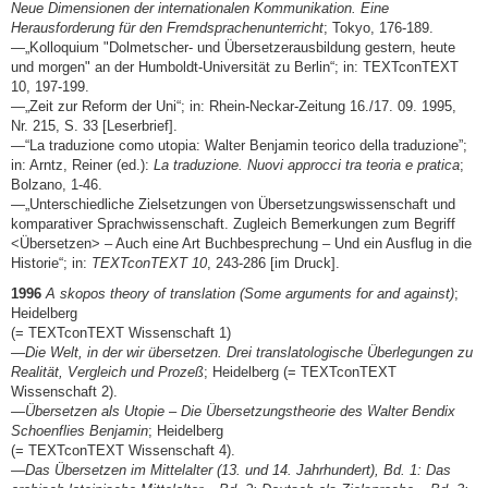
Neue Dimensionen der internationalen Kommunikation. Eine
Herausforderung für den Fremdsprachenunterricht
; Tokyo, 176-189.
—„Kolloquium "Dolmetscher- und Übersetzerausbildung gestern, heute
und morgen" an der Humboldt-Universität zu Berlin“; in: TEXTconTEXT
10, 197-199.
—„Zeit zur Reform der Uni“; in: Rhein-Neckar-Zeitung 16./17. 09. 1995,
Nr. 215, S. 33 [Leserbrief].
—“La traduzione como utopia: Walter Benjamin teorico della traduzione”;
in: Arntz, Reiner (ed.):
La traduzione. Nuovi approcci tra teoria e pratica
;
Bolzano, 1-46.
—„Unterschiedliche Zielsetzungen von Übersetzungswissenschaft und
komparativer Sprachwissenschaft. Zugleich Bemerkungen zum Begriff
<Übersetzen> – Auch eine Art Buchbesprechung – Und ein Ausflug in die
Historie“; in:
TEXTconTEXT 10
, 243-286 [im Druck].
1996
A skopos theory of translation (Some arguments for and against)
;
Heidelberg
(= TEXTconTEXT Wissenschaft 1)
—
Die Welt, in der wir übersetzen. Drei translatologische Überlegungen zu
Realität, Vergleich und Prozeß
; Heidelberg (= TEXTconTEXT
Wissenschaft 2).
—
Übersetzen als Utopie – Die Übersetzungstheorie des Walter Bendix
Schoenflies Benjamin
; Heidelberg
(= TEXTconTEXT Wissenschaft 4).
—
Das Übersetzen im Mittelalter (13. und 14. Jahrhundert), Bd. 1: Das