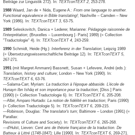
Beiträge zur Linguistik 272). In:
TEXTconTEXT 2
, 253-278.
1988
Waard, Jan de + Nida, Eugene A.:
From one language to another.
Functional equivalence in Bible translating!;
Nashville – Camden – New
York (1986). In:
TEXTconTEXT 3
, 63-75.
1989
Seleskovitch, Danica + Lederer, Marianne:
Pédagogie raisonnée de
l'interprétation
; (Bruxelles – Luxembourg [- Paris] 1989) (= Collection
"Traductologie" 4). In:
TEXTconTEXT 4
, 243-259.
1990
Schmidt, Heide (Hg.):
Interferenz in der Translation
; Leipzig 1989
(= Übersetzungswissenschaftliche Beiträge 12). In:
TEXTconTEXT 5
,
267-271.
1991
(mit Margret Ammann) Bassnett, Susan + Lefevere, André (eds.):
Translation, history and culture
; London – New York (1990). In:
TEXTconTEXT 6
, 63-76.
—Salama-Carr, Myriam:
La traduction à l'époque abbaside. L'école de
Hunayn Ibn Ishâq et son importance pour la traduction
; [Diss.] Paris
(1990) (= Collection Traductologie 6). In:
TEXTconTEXT 6
, 205-208.
—Albir, Amparo Hurtado:
La notion de fidélité en traduction
; Paris (1990)
(= Collection Traductologie 5). In:
TEXTconTEXT 6
, 209-215.
—Robinson, Douglas:
The translator's turn
; Baltimore – London (1991) (=
Parallax:
Revisions of Culture and Society). In:
TEXTconTEXT 6
, 265-268.
—d'Hulst, Lieven:
Cent ans de théorie française de la traduction. De
Batteux à Littré (1748-1847);
Lille [1990]. In:
TEXTconTEXT 6
, 269-271.