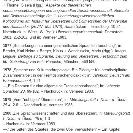
+ Thome, Gisela (Hgg.):
Aspekte der theoretischen
sprachenpaarbezogenen und angewandten Sprachwissenschaft. Referate
und Diskussionsbeiträge des 1. übersetzungswissenschaftlichen
Kolloquiums am Institut für Übersetzen und Dolmetschen der Universität
des Saarlandes (26./27. Mai 1972)
; Saarbrücken – Heidelberg, 10-34. –
Nachdruck in: Wilss, W. (Hg.):
Übersetzungswissenschaft
; Darmstadt
1981, 252-262, und in: Vermeer 1983.
1977
„Bemerkungen zu einer ganzheitlichen Sprachlehrforschung“; in:
Bender, Karl-Heinz + Berger, Klaus + Wandruszka, Mario (Hgg.):
Imago
Linguæ. Beiträge zu Sprache, Deutung und Übersetzen. Festschrift zum
60. Geburtstag von Fritz Paepcke
; München, 569-580.
1978
„Sprache und Kulturanthropologie. Ein Plädoyer für interdisziplinäre
Zusammenarbeit in der Fremdsprachendidaktik“; in:
Jahrbuch Deutsch als
Fremdsprache 4
, 1-21.
—„Ein Rahmen für eine allgemeine Translationstheorie“; in:
Lebende
Sprachen 23
, 99-102. – Nachdruck in: Vermeer 1983.
1979
„Vom "richtigen" Übersetzen“; in:
Mitteilungsblatt f. Dolm. u. Übers.
25.4
, 2-8. – Nachdruck in: Vermeer 1983.
1980
„Die Sprachwissenschaften und das Übersetzen“; in:
Mitteilungsblatt
f. Dolm. u. Übers. 26.6
, 1-3.
– Nachdruck in: Vermeer 1983.
—„"Die Sitten des Staates, die zwei Übel verwüsteten" – Ein Kapitel