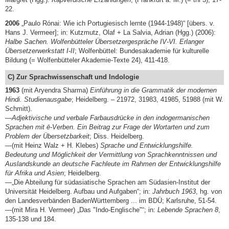
22.
2006
„Paulo Rónai: Wie ich Portugiesisch lernte (1944-1948)“ [übers. v.
Hans J. Vermeer]; in: Kutzmutz, Olaf + La Salvia, Adrian (Hgg.) (2006):
Halbe Sachen. Wolfenbütteler Übersetzergespräche IV-VI. Erlanger
Übersetzerwerkstatt I-II
; Wolfenbüttel: Bundesakademie für kulturelle
Bildung (= Wolfenbütteler Akademie-Texte 24), 411-418.
C) Zur Sprachwissenschaft und Indologie
1963
(mit Aryendra Sharma)
Einführung in die Grammatik der modernen
Hindi. Studienausgabe
; Heidelberg. – 21972, 31983, 41985, 51988 (mit W.
Schmitt).
—
Adjektivische und verbale Farbausdrücke in den indogermanischen
Sprachen mit ē-Verben. Ein Beitrag zur Frage der Wortarten und zum
Problem der Übersetzbarkeit
; Diss. Heidelberg.
—(mit Heinz Walz + H. Klebes)
Sprache und Entwicklungshilfe.
Bedeutung und Möglichkeit der Vermittlung von Sprachkenntnissen und
Auslandskunde an deutsche Fachleute im Rahmen der Entwicklungshilfe
für Afrika und Asien
; Heidelberg.
—„Die Abteilung für südasiatische Sprachen am Südasien-Institut der
Universität Heidelberg. Aufbau und Aufgaben“; in:
Jahrbuch 1963
, hg. von
den Landesverbänden BadenWürttemberg ... im BDÜ; Karlsruhe, 51-54.
—(mit Mira H. Vermeer) „Das "Indo-Englische"“; in:
Lebende Sprachen 8
,
135-138 und 184.