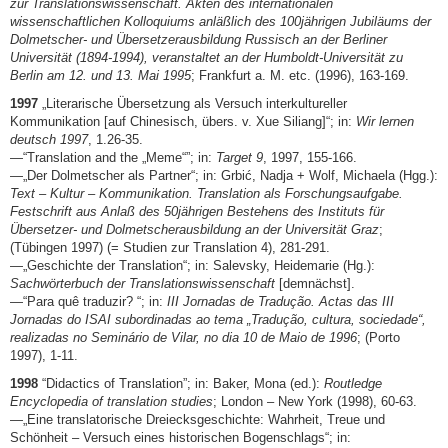
zur Translationswissenschaft. Akten des internationalen
wissenschaftlichen Kolloquiums anläßlich des 100jährigen Jubiläums der
Dolmetscher- und Übersetzerausbildung Russisch an der Berliner
Universität (1894-1994), veranstaltet an der Humboldt-Universität zu
Berlin am 12. und 13. Mai 1995
; Frankfurt a. M. etc. (1996), 163-169.
1997
„Literarische Übersetzung als Versuch interkultureller
Kommunikation [auf Chinesisch, übers. v. Xue Siliang]“; in:
Wir lernen
deutsch 1997
, 1.26-35.
—“Translation and the „Meme“”; in:
Target 9
, 1997, 155-166.
—„Der Dolmetscher als Partner“; in: Grbić, Nadja + Wolf, Michaela (Hgg.):
Text – Kultur – Kommunikation. Translation als Forschungsaufgabe.
Festschrift aus Anlaß des 50jährigen Bestehens des Instituts für
Übersetzer- und Dolmetscherausbildung an der Universität Graz
;
(Tübingen 1997) (= Studien zur Translation 4), 281-291.
—„Geschichte der Translation“; in: Salevsky, Heidemarie (Hg.):
Sachwörterbuch der Translationswissenschaft
[demnächst].
—“Para quê traduzir? “; in:
III Jornadas de Tradução. Actas das III
Jornadas do ISAI subordinadas ao tema „Tradução, cultura, sociedade“,
realizadas no Seminário de Vilar, no dia 10 de Maio de 1996
; (Porto
1997), 1-11.
1998
“Didactics of Translation”; in: Baker, Mona (ed.):
Routledge
Encyclopedia of translation studies
; London – New York (1998), 60-63.
—„Eine translatorische Dreiecksgeschichte: Wahrheit, Treue und
Schönheit – Versuch eines historischen Bogenschlags“; in: