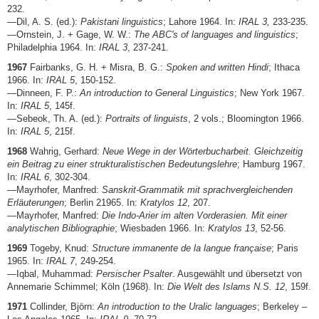
232.
—Dil, A. S. (ed.):
Pakistani linguistics
; Lahore 1964. In:
IRAL 3,
233-235.
—Ornstein, J. + Gage, W. W.:
The ABC's of languages and linguistics
;
Philadelphia 1964. In:
IRAL 3
, 237-241.
1967
Fairbanks, G. H. + Misra, B. G.:
Spoken and written Hindi
; Ithaca
1966. In:
IRAL 5
, 150-152.
—Dinneen, F. P.:
An introduction to General Linguistics
; New York 1967.
In:
IRAL 5
, 145f.
—Sebeok, Th. A. (ed.):
Portraits of linguists
, 2 vols.; Bloomington 1966.
In:
IRAL 5
, 215f.
1968
Wahrig, Gerhard:
Neue Wege in der Wörterbucharbeit. Gleichzeitig
ein Beitrag zu einer strukturalistischen Bedeutungslehre
; Hamburg 1967.
In:
IRAL 6
, 302-304.
—Mayrhofer, Manfred:
Sanskrit-Grammatik mit sprachvergleichenden
Erläuterungen
; Berlin 21965. In:
Kratylos 12
, 207.
—Mayrhofer, Manfred:
Die Indo-Arier im alten Vorderasien. Mit einer
analytischen Bibliographie
; Wiesbaden 1966. In:
Kratylos 13
, 52-56.
1969
Togeby, Knud:
Structure immanente de la langue française
; Paris
1965. In:
IRAL 7
, 249-254.
—Iqbal, Muhammad:
Persischer Psalter
. Ausgewählt und übersetzt von
Annemarie Schimmel; Köln (1968). In:
Die Welt des Islams N.S. 12
, 159f.
1971
Collinder, Björn:
An introduction to the Uralic languages
; Berkeley –