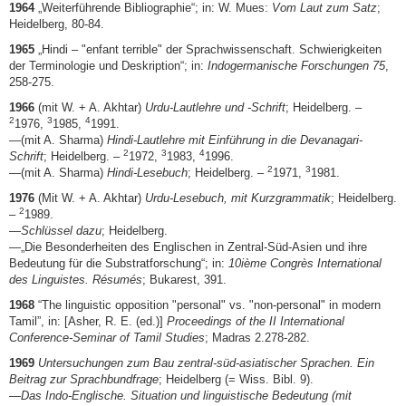
1964
„Weiterführende Bibliographie“; in: W. Mues:
Vom Laut zum Satz
;
Heidelberg, 80-84.
1965
„Hindi – "enfant terrible" der Sprachwissenschaft. Schwierigkeiten
der Terminologie und Deskription“; in:
Indogermanische Forschungen 75
,
258-275.
1966
(mit W. + A. Akhtar)
Urdu-Lautlehre und -Schrift
; Heidelberg. –
2
3
4
1976,
1985,
1991.
—(mit A. Sharma)
Hindi-Lautlehre mit Einführung in die Devanagari-
2
3
4
Schrift
; Heidelberg. –
1972,
1983,
1996.
2
3
—(mit A. Sharma)
Hindi-Lesebuch
; Heidelberg. –
1971,
1981.
1976
(Mit W. + A. Akhtar)
Urdu-Lesebuch, mit Kurzgrammatik
; Heidelberg.
2
–
1989.
—
Schlüssel dazu
; Heidelberg.
—„Die Besonderheiten des Englischen in Zentral-Süd-Asien und ihre
Bedeutung für die Substratforschung“; in:
10ième Congrès International
des Linguistes. Résumés
; Bukarest, 391.
1968
“The linguistic opposition "personal" vs. "non-personal" in modern
Tamil”, in: [Asher, R. E. (ed.)]
Proceedings of the II International
Conference-Seminar of Tamil Studies
; Madras 2.278-282.
1969
Untersuchungen zum Bau zentral-süd-asiatischer Sprachen. Ein
Beitrag zur Sprachbundfrage
; Heidelberg (= Wiss. Bibl. 9).
—
Das Indo-Englische. Situation und linguistische Bedeutung (mit