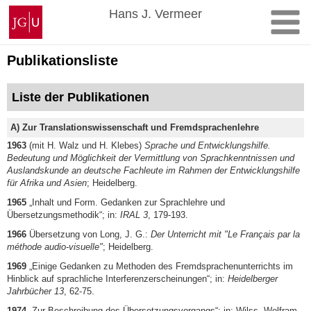
Zum
Johannes
Hans J. Vermeer
Inhalt
Gutenberg-
springen
Universität
Mainz
Publikationsliste
Liste der Publikationen
A) Zur Translationswissenschaft und Fremdsprachenlehre
1963
(mit H. Walz und H. Klebes)
Sprache und Entwicklungshilfe.
Bedeutung und Möglichkeit der Vermittlung von Sprachkenntnissen und
Auslandskunde an deutsche Fachleute im Rahmen der Entwicklungshilfe
für Afrika und Asien
; Heidelberg.
1965
„Inhalt und Form. Gedanken zur Sprachlehre und
Übersetzungsmethodik“; in:
IRAL 3
, 179-193.
1966
Übersetzung von Long, J. G.:
Der Unterricht mit "Le Français par la
méthode audio-visuelle"
; Heidelberg.
1969
„Einige Gedanken zu Methoden des Fremdsprachenunterrichts im
Hinblick auf sprachliche Interferenzerscheinungen“; in:
Heidelberger
Jahrbücher 13
, 62-75.
1974
„Zur Beschreibung des Übersetzungsvorgangs“; in: Wilss, Wolfram