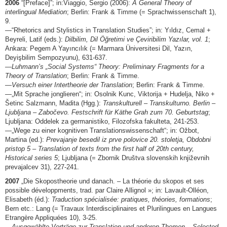
2006
“[Preface]”; in:Viaggio, Sergio (2006):
A General Theory of
interlingual Mediation
; Berlin: Frank & Timme (= Sprachwissenschaft 1),
9.
—“Rhetorics and Stylistics in Translation Studies”; in: Yıldız, Cemal +
Beyreli, Latif (eds.):
Dilbilim, Dil Öğretimi ve Çeviribilim Yazılar, vol. 1
;
Ankara: Pegem A Yayıncılık (= Marmara Üniversitesi Dil, Yazın,
Deyişbilim Sempozyunu), 631-637.
—
Luhmann’s „Social Systems“ Theory: Preliminary Fragments for a
Theory of Translation
; Berlin: Frank & Timme.
—
Versuch einer Intertheorie der Translation
; Berlin: Frank & Timme.
—„Mit Sprache jonglieren“; in: Osolnik Kunc, Viktorija + Hudelja, Niko +
Šetinc Salzmann, Madita (Hgg.):
Transkulturell – Transkulturno. Berlin –
Ljubljana – Zabočevo. Festschrift für Käthe Grah zum 70. Geburtstag
;
Ljubljana: Oddelek za germanistiko, Filozofska fakulteta, 241-253.
—„Wege zu einer kognitiven Translationswissenschaft“; in: Ožbot,
Martina (ed.):
Prevajanje besedil iz prve polovice 20. stoletja, Obdobni
pristop 5 – Translation of texts from the first half of 20th century,
Historical series 5
; Ljubljana (= Zbornik Društva slovenskih književnih
prevajalcev 31), 227-241.
2007
„Die Skopostheorie und danach. – La théorie du skopos et ses
possible développments, trad. par Claire Allignol »; in: Lavault-Olléon,
Elisabeth (éd.):
Traduction spécialisée: pratiques, théories, formations
;
Bern etc.: Lang (= Travaux Interdisciplinaires et Plurilingues en Langues
Etrangère Appliquées 10), 3-25.
—
Ausgewählte Vorträge zur Translation und anderen Themen – Selected