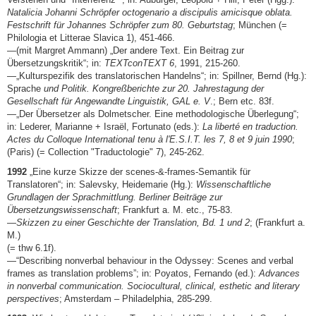
Natalicia Johanni Schröpfer octogenario a discipulis amicisque oblata.
Festschrift für Johannes Schröpfer zum 80. Geburtstag
; München (=
Philologia et Litterae Slavica 1), 451-466.
—(mit Margret Ammann) „Der andere Text. Ein Beitrag zur
Übersetzungskritik“; in:
TEXTconTEXT 6
, 1991, 215-260.
—„Kulturspezifik des translatorischen Handelns“; in: Spillner, Bernd (Hg.):
Sprache
und Politik. Kongreßberichte zur 20. Jahrestagung der
Gesellschaft für Angewandte Linguistik, GAL e. V
.; Bern etc. 83f.
—„Der Übersetzer als Dolmetscher. Eine methodologische Überlegung“;
in: Lederer, Marianne + Israël, Fortunato (eds.):
La liberté en traduction.
Actes du Colloque International tenu à l'E.S.I.T. les 7, 8 et 9 juin 1990
;
(Paris) (= Collection "Traductologie" 7), 245-262.
1992
„Eine kurze Skizze der scenes-&-frames-Semantik für
Translatoren“; in: Salevsky, Heidemarie (Hg.):
Wissenschaftliche
Grundlagen der Sprachmittlung. Berliner Beiträge zur
Übersetzungswissenschaft
; Frankfurt a. M. etc., 75-83.
—
Skizzen zu einer Geschichte der Translation, Bd. 1 und 2
; (Frankfurt a.
M.)
(= thw 6.1f).
—“Describing nonverbal behaviour in the Odyssey: Scenes and verbal
frames as translation problems”; in: Poyatos, Fernando (ed.):
Advances
in nonverbal communication. Sociocultural, clinical, esthetic and literary
perspectives
; Amsterdam – Philadelphia, 285-299.