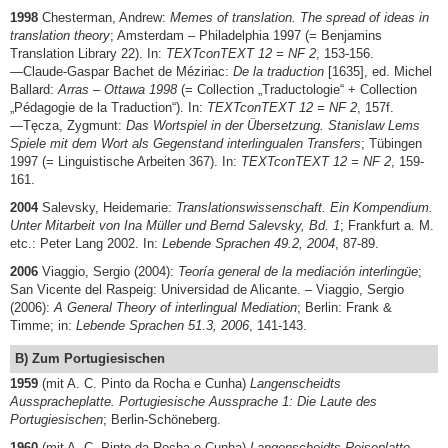
1998
Chesterman, Andrew:
Memes of translation. The spread of ideas in
translation theory
; Amsterdam – Philadelphia 1997 (= Benjamins
Translation Library 22). In:
TEXTconTEXT 12 = NF 2
, 153-156.
—Claude-Gaspar Bachet de Méziriac:
De la traduction
[1635], ed. Michel
Ballard:
Arras – Ottawa 1998
(= Collection „Traductologie“ + Collection
„Pédagogie de la Traduction“). In:
TEXTconTEXT 12 = NF 2
, 157f.
—Tęcza, Zygmunt:
Das Wortspiel in der Übersetzung. Stanislaw Lems
Spiele mit dem Wort als Gegenstand interlingualen Transfers
; Tübingen
1997 (= Linguistische Arbeiten 367). In:
TEXTconTEXT 12 = NF 2
, 159-
161.
2004
Salevsky, Heidemarie:
Translationswissenschaft. Ein Kompendium.
Unter Mitarbeit von Ina Müller und Bernd Salevsky, Bd. 1
; Frankfurt a. M.
etc.: Peter Lang 2002. In:
Lebende Sprachen 49.2, 2004
, 87-89.
2006
Viaggio, Sergio (2004):
Teoría general de la mediación interlingüe
;
San Vicente del Raspeig: Universidad de Alicante. – Viaggio, Sergio
(2006):
A General Theory of interlingual Mediation
; Berlin: Frank &
Timme; in:
Lebende Sprachen 51.3, 2006
, 141-143.
B) Zum Portugiesischen
1959
(mit A. C. Pinto da Rocha e Cunha)
Langenscheidts
Ausspracheplatte. Portugiesische Aussprache 1: Die Laute des
Portugiesischen
; Berlin-Schöneberg.
1960
(mit A. C. Pinto da Rocha e Cunha)
Langenscheidts Reiseplatte.