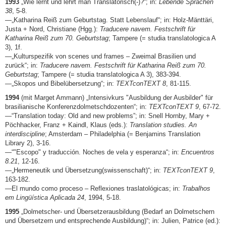
1993
„Wie lernt und lehrt man Translatorisch(-)?“; in:
Lebende Sprachen
38
, 5-8.
—„Katharina Reiß zum Geburtstag. Statt Lebenslauf“; in: Holz-Mänttäri,
Justa + Nord, Christiane (Hgg.):
Traducere navem. Festschrift für
Katharina Reiß zum 70. Geburtstag
; Tampere (= studia translatologica A
3), 1f.
—„Kulturspezifik von scenes und frames – Zweimal Brasilien und
zurück“; in:
Traducere navem. Festschrift für Katharina Reiß zum 70.
Geburtstag
; Tampere (= studia translatologica A 3), 383-394.
—„Skopos und Bibelübersetzung“; in:
TEXTconTEXT 8
, 81-115.
1994
(mit Marget Ammann) „Intensivkurs "Ausbildung der Ausbilder" für
brasilianische Konferenzdolmetschdozenten“; in:
TEXTconTEXT 9
, 67-72.
—“Translation today: Old and new problems”; in: Snell Hornby, Mary +
Pöchhacker, Franz + Kaindl, Klaus (eds.):
Translation studies. An
interdiscipline
; Amsterdam – Philadelphia (= Benjamins Translation
Library 2), 3-16.
—“"Escopo" y traducción. Noches de vela y esperanza“; in:
Encuentros
8.21
, 12-16.
—„Hermeneutik und Übersetzung(swissenschaft)“; in:
TEXTconTEXT 9
,
163-182.
—El mundo como proceso – Reflexiones traslatológicas; in:
Trabalhos
em Lingüística Aplicada 24
, 1994, 5-18.
1995
„Dolmetscher- und Übersetzerausbildung (Bedarf an Dolmetschern
und Übersetzern und entsprechende Ausbildung)“; in: Julien, Patrice (ed.):