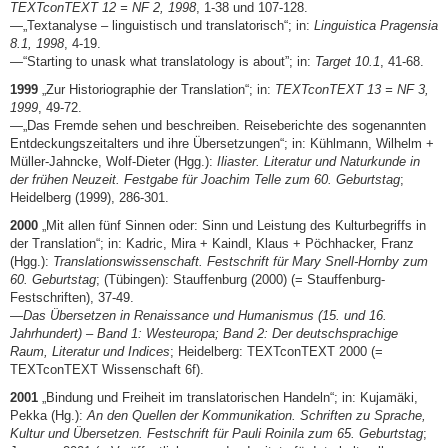
TEXTconTEXT 12 = NF 2, 1998
, 1-38 und 107-128.
—„Textanalyse – linguistisch und translatorisch“; in:
Linguistica Pragensia
8.1, 1998
, 4-19.
—“Starting to unask what translatology is about”; in:
Target 10.1
, 41-68.
1999
„Zur Historiographie der Translation“; in:
TEXTconTEXT 13 = NF 3,
1999
, 49-72.
—„Das Fremde sehen und beschreiben. Reiseberichte des sogenannten
Entdeckungszeitalters und ihre Übersetzungen“; in: Kühlmann, Wilhelm +
Müller-Jahncke, Wolf-Dieter (Hgg.):
Iliaster. Literatur und Naturkunde in
der frühen Neuzeit. Festgabe für Joachim Telle zum 60. Geburtstag
;
Heidelberg (1999), 286-301.
2000
„Mit allen fünf Sinnen oder: Sinn und Leistung des Kulturbegriffs in
der Translation“; in: Kadric, Mira + Kaindl, Klaus + Pöchhacker, Franz
(Hgg.):
Translationswissenschaft. Festschrift für Mary Snell-Hornby zum
60. Geburtstag
; (Tübingen): Stauffenburg (2000) (= Stauffenburg-
Festschriften), 37-49.
—
Das Übersetzen in Renaissance und Humanismus (15. und 16.
Jahrhundert) – Band 1: Westeuropa; Band 2: Der deutschsprachige
Raum, Literatur und Indices
; Heidelberg: TEXTconTEXT 2000 (=
TEXTconTEXT Wissenschaft 6f).
2001
„Bindung und Freiheit im translatorischen Handeln“; in: Kujamäki,
Pekka (Hg.):
An den Quellen der Kommunikation. Schriften zu Sprache,
Kultur und Übersetzen. Festschrift für Pauli Roinila zum 65. Geburtstag
;