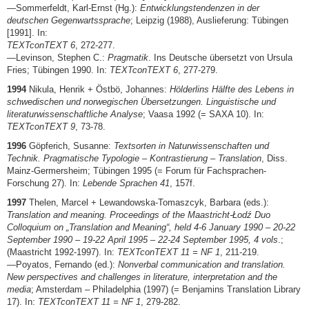
—Sommerfeldt, Karl-Ernst (Hg.):
Entwicklungstendenzen in der
deutschen Gegenwartssprache
; Leipzig (1988), Auslieferung: Tübingen
[1991]. In:
TEXTconTEXT 6
, 272-277.
—Levinson, Stephen C.:
Pragmatik
. Ins Deutsche übersetzt von Ursula
Fries; Tübingen 1990. In:
TEXTconTEXT 6
, 277-279.
1994
Nikula, Henrik + Östbö, Johannes:
Hölderlins Hälfte des Lebens in
schwedischen und norwegischen Übersetzungen. Linguistische und
literaturwissenschaftliche Analyse
; Vaasa 1992 (= SAXA 10). In:
TEXTconTEXT 9
, 73-78.
1996
Göpferich, Susanne:
Textsorten in Naturwissenschaften und
Technik. Pragmatische Typologie – Kontrastierung – Translation
, Diss.
Mainz-Germersheim; Tübingen 1995 (= Forum für Fachsprachen-
Forschung 27). In:
Lebende Sprachen 41
, 157f.
1997
Thelen, Marcel + Lewandowska-Tomaszcyk, Barbara (eds.):
Translation and meaning. Proceedings of the Maastricht-Łodź Duo
Colloquium on „Translation and Meaning“, held 4-6 January 1990 – 20-22
September 1990 – 19-22 April 1995 – 22-24 September 1995, 4 vols
.;
(Maastricht 1992-1997). In:
TEXTconTEXT 11 = NF 1
, 211-219.
—Poyatos, Fernando (ed.):
Nonverbal communication and translation.
New perspectives and challenges in literature, interpretation and the
media
; Amsterdam – Philadelphia (1997) (= Benjamins Translation Library
17). In:
TEXTconTEXT 11 = NF 1
, 279-282.