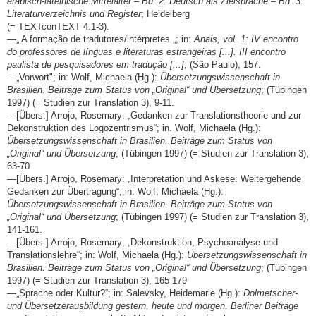
arabisch-lateinische Mittelalter – Bd. 2: Deutsch als Zielsprache – Bd. 3:
Literaturverzeichnis und Register
; Heidelberg
(= TEXTconTEXT 4.1-3).
—„ A formação de tradutores/intérpretes „; in:
Anais, vol. 1: IV encontro
do professores de línguas e literaturas estrangeiras [...]. III encontro
paulista de pesquisadores em tradução [...]
; (São Paulo), 157.
—„Vorwort"; in: Wolf, Michaela (Hg.):
Übersetzungswissenschaft in
Brasilien. Beiträge zum Status von „Original“ und Übersetzung
; (Tübingen
1997) (= Studien zur Translation 3), 9-11.
—[Übers.] Arrojo, Rosemary: „Gedanken zur Translationstheorie und zur
Dekonstruktion des Logozentrismus“; in. Wolf, Michaela (Hg.):
Übersetzungswissenschaft in Brasilien. Beiträge zum Status von
„Original“ und Übersetzung
; (Tübingen 1997) (= Studien zur Translation 3),
63-70
—[Übers.] Arrojo, Rosemary: „Interpretation und Askese: Weitergehende
Gedanken zur Übertragung“; in: Wolf, Michaela (Hg.):
Übersetzungswissenschaft in Brasilien. Beiträge zum Status von
„Original“ und Übersetzung
; (Tübingen 1997) (= Studien zur Translation 3),
141-161.
—[Übers.] Arrojo, Rosemary; „Dekonstruktion, Psychoanalyse und
Translationslehre“; in: Wolf, Michaela (Hg.):
Übersetzungswissenschaft in
Brasilien. Beiträge zum Status von „Original“ und Übersetzung
; (Tübingen
1997) (= Studien zur Translation 3), 165-179
—„Sprache oder Kultur?“; in: Salevsky, Heidemarie (Hg.):
Dolmetscher-
und Übersetzerausbildung gestern, heute und morgen. Berliner Beiträge