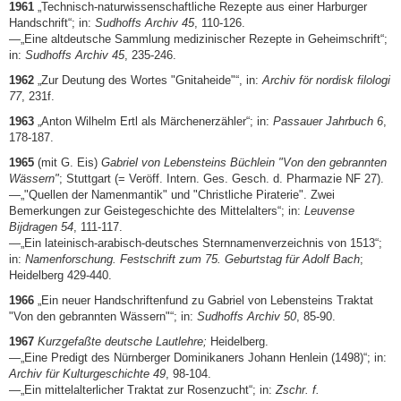
1961
„Technisch-naturwissenschaftliche Rezepte aus einer Harburger
Handschrift“; in:
Sudhoffs Archiv 45
, 110-126.
—„Eine altdeutsche Sammlung medizinischer Rezepte in Geheimschrift“;
in:
Sudhoffs Archiv 45
, 235-246.
1962
„Zur Deutung des Wortes "Gnitaheide"“, in:
Archiv för nordisk filologi
77
, 231f.
1963
„Anton Wilhelm Ertl als Märchenerzähler“; in:
Passauer Jahrbuch 6
,
178-187.
1965
(mit G. Eis)
Gabriel von Lebensteins Büchlein "Von den gebrannten
Wässern"
; Stuttgart (= Veröff. Intern. Ges. Gesch. d. Pharmazie NF 27).
—„"Quellen der Namenmantik" und "Christliche Piraterie". Zwei
Bemerkungen zur Geistegeschichte des Mittelalters“; in:
Leuvense
Bijdragen 54
, 111-117.
—„Ein lateinisch-arabisch-deutsches Sternnamenverzeichnis von 1513“;
in:
Namenforschung. Festschrift zum 75. Geburtstag für Adolf Bach
;
Heidelberg 429-440.
1966
„Ein neuer Handschriftenfund zu Gabriel von Lebensteins Traktat
"Von den gebrannten Wässern"“; in:
Sudhoffs Archiv 50
, 85-90.
1967
Kurzgefaßte deutsche Lautlehre;
Heidelberg.
—„Eine Predigt des Nürnberger Dominikaners Johann Henlein (1498)“; in:
Archiv für Kulturgeschichte 49
, 98-104.
—„Ein mittelalterlicher Traktat zur Rosenzucht“; in:
Zschr. f.