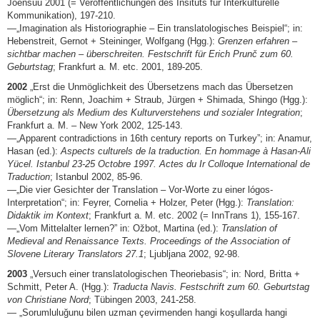
Joensuu 2001 (= Veröffentlichungen des Insituts für Interkulturelle
Kommunikation), 197-210.
—„Imagination als Historiographie – Ein translatologisches Beispiel“; in:
Hebenstreit, Gernot + Steininger, Wolfgang (Hgg.):
Grenzen erfahren –
sichtbar machen – überschreiten. Festschrift für Erich Prunč zum 60.
Geburtstag
; Frankfurt a. M. etc. 2001, 189-205.
2002
„Erst die Unmöglichkeit des Übersetzens mach das Übersetzen
möglich“; in: Renn, Joachim + Straub, Jürgen + Shimada, Shingo (Hgg.):
Übersetzung als Medium des Kulturverstehens und sozialer Integration
;
Frankfurt a. M. – New York 2002, 125-143.
—„Apparent contradictions in 16th century reports on Turkey”; in: Anamur,
Hasan (ed.):
Aspects culturels de la traduction. En hommage à Hasan-Ali
Yücel. Istanbul 23-25 Octobre 1997. Actes du Ir Colloque International de
Traduction
; Istanbul 2002, 85-96.
—„Die vier Gesichter der Translation – Vor-Worte zu einer lógos-
Interpretation“; in: Feyrer, Cornelia + Holzer, Peter (Hgg.):
Translation:
Didaktik im Kontext
; Frankfurt a. M. etc. 2002 (= InnTrans 1), 155-167.
—„Vom Mittelalter lernen?” in: Ožbot, Martina (ed.):
Translation of
Medieval and Renaissance Texts. Proceedings of the Association of
Slovene Literary Translators 27.1
; Ljubljana 2002, 92-98.
2003
„Versuch einer translatologischen Theoriebasis“; in: Nord, Britta +
Schmitt, Peter A. (Hgg.):
Traducta Navis. Festschrift zum 60. Geburtstag
von Christiane Nord
; Tübingen 2003, 241-258.
— „Sorumluluğunu bilen uzman çevirmenden hangi koşullarda hangi