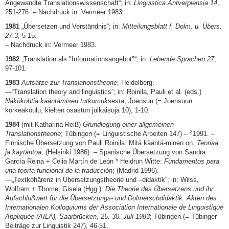
Angewandte Translationswissenschaft“; in:
Linguistica Antverpiensia 14
,
251-276. – Nachdruck in: Vermeer 1983.
1981
„Übersetzen und Verständnis“; in:
Mitteilungsblatt f. Dolm. u. Übers.
27.3
, 5-15.
– Nachdruck in: Vermeer 1983.
1982
„Translation als "Informationsangebot"“; in:
Lebende Sprachen 27
,
97-101.
1983
Aufsätze zur Translationstheorie
; Heidelberg.
—“Translation theory and linguistics”; in: Roinila, Pauli et al. (eds.)
Näkökohtia kääntämisen tutkumuksesta
; Joensuu (= Joensuun
korkeakoulu, kielten osaston julkaisuja 10), 1-10.
1984
(mit Katharina Reiß)
Grundlegung einer allgemeinen
2
Translationstheorie
; Tübingen (= Linguistische Arbeiten 147) –
1991. –
Finnische Übersetzung von Pauli Roinila: Mitä kääntä-minen on.
Teoriaa
ja käytäntöa
; (Helsinki 1986). – Spanische Übersetzung von Sandra
García Reina + Celia Martín de León * Heidrun Witte:
Fundamentos para
una teoría funcional de la traducción
; (Madrid 1996).
—„Textkohärenz in Übersetzungstheorie und –didaktik“; in: Wilss,
Wolfram + Thome, Gisela (Hgg.):
Die Theorie des Übersetzens und ihr
Aufschlußwert für die Übersetzungs- und Dolmetschdidaktik. Akten des
Internationalen Kolloquiums der Association Internationale de Linguistique
Appliquée (AILA), Saarbrücken, 25.-30. Juli 1983
; Tübingen (= Tübinger
Beiträge zur Linguistik 247), 46-51.