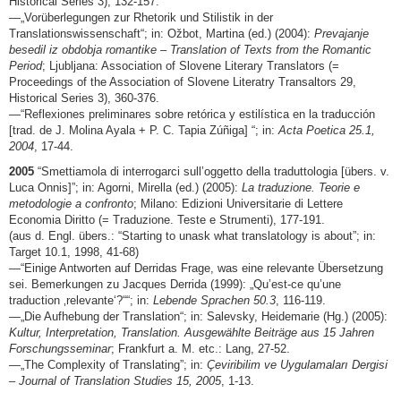
Historical Series 3), 132-157.
—„Vorüberlegungen zur Rhetorik und Stilistik in der
Translationswissenschaft“; in: Ožbot, Martina (ed.) (2004):
Prevajanje
besedil iz obdobja romantike – Translation of Texts from the Romantic
Period
; Ljubljana: Association of Slovene Literary Translators (=
Proceedings of the Association of Slovene Literatry Transaltors 29,
Historical Series 3), 360-376.
—“Reflexiones preliminares sobre retórica y estilística en la traducción
[trad. de J. Molina Ayala + P. C. Tapia Zúñiga] “; in:
Acta Poetica 25.1,
2004
, 17-44.
2005
“Smettiamola di interrogarci sull’oggetto della traduttologia [übers. v.
Luca Onnis]”; in: Agorni, Mirella (ed.) (2005):
La traduzione. Teorie e
metodologie a confronto
; Milano: Edizioni Universitarie di Lettere
Economia Diritto (= Traduzione. Teste e Strumenti), 177-191.
(aus d. Engl. übers.: “Starting to unask what translatology is about”; in:
Target 10.1, 1998, 41-68)
—“Einige Antworten auf Derridas Frage, was eine relevante Übersetzung
sei. Bemerkungen zu Jacques Derrida (1999): „Qu’est-ce qu’une
traduction ‚relevante‘?““; in:
Lebende Sprachen 50.3
, 116-119.
—„Die Aufhebung der Translation“; in: Salevsky, Heidemarie (Hg.) (2005):
Kultur, Interpretation, Translation. Ausgewählte Beiträge aus 15 Jahren
Forschungsseminar
; Frankfurt a. M. etc.: Lang, 27-52.
—„The Complexity of Translating”; in:
Çeviribilim ve Uygulamaları Dergisi
– Journal of Translation Studies 15, 2005
, 1-13.