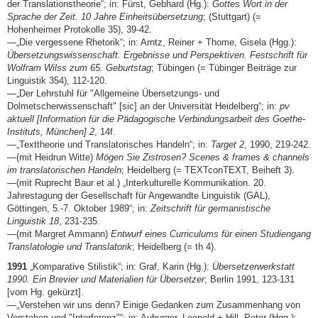
der Translationstheorie“; in: Fürst, Gebhard (Hg.):
Gottes Wort in der
Sprache der Zeit. 10 Jahre Einheitsübersetzung
; (Stuttgart) (=
Hohenheimer Protokolle 35), 39-42.
—„Die vergessene Rhetorik“; in: Arntz, Reiner + Thome, Gisela (Hgg.):
Übersetzungswissenschaft. Ergebnisse und Perspektiven. Festschrift für
Wolfram Wilss zum 65. Geburtstag
; Tübingen (= Tübinger Beiträge zur
Linguistik 354), 112-120.
—„Der Lehrstuhl für "Allgemeine Übersetzungs- und
Dolmetscherwissenschaft" [sic] an der Universität Heidelberg“; in:
pv
aktuell [Information für die Pädagogische Verbindungsarbeit des Goethe-
Instituts, München] 2
, 14f.
—„Texttheorie und Translatorisches Handeln“; in:
Target 2
, 1990, 219-242.
—(mit Heidrun Witte)
Mögen Sie Zistrosen? Scenes & frames & channels
im translatorischen Handeln
; Heidelberg (= TEXTconTEXT, Beiheft 3).
—(mit Ruprecht Baur et al.) „Interkulturelle Kommunikation. 20.
Jahrestagung der Gesellschaft für Angewandte Linguistik (GAL),
Göttingen, 5.-7. Oktober 1989“; in:
Zeitschrift für germanistische
Linguistik 18
, 231-235.
—(mit Margret Ammann)
Entwurf eines Curriculums für einen Studiengang
Translatologie und Translatorik
; Heidelberg (= th 4).
1991
„Komparative Stilistik“; in: Graf, Karin (Hg.):
Übersetzerwerkstatt
1990. Ein Brevier und Materialien für Übersetzer
; Berlin 1991, 123-131
[vom Hg. gekürzt].
—„Verstehen wir uns denn? Einige Gedanken zum Zusammenhang von
Verstehen und "Interferenz"“; in: Auburger, Leopold + Hill, Peter (Hgg.):