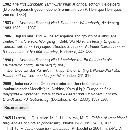
1982
The first European Tamil-Grammar. A critical edition
; Heidelberg
[Die portugiesisch geschriebene Grammatik von P. Henrique Henriques
von ca. 1550].
1983
(mit Aryendra Sharma)
Hindi-Deutsches Wörterbuch
; Heidelberg
2
1983-1985. –
1987.
1986
“English and Hindi – The emergence and growth of a language
contact”; in: Viereck, Wolfgang + Bald, Wolf-Dietrich (eds.):
English in
contact with other languages. Studies in honour of Broder Carstensen on
the occasion of his 60th birthday
; Budapest, 443-455.
1996
(mit Aryendra Sharma)
Hindi-Lautlehre mit Einführung in die
4
Devnagari-Schrift
; Heidelberg
(1996).
—„Der Dieb auf der Palme“; in: Kapp, Dieter B. (Hg.):
Nanavidhaikata.
Festschrift für Hermann Berger
; Wiesbaden, 311-317.
2000
„Redundanz und Ökonomie oder die Unentscheidbarkeit
konkurrierender Modelle“; in: Nishina, Yoko (Hg.):
Europa et Asia
polyglotta – Sprachen und Kulturen – Festschrift für Robert Schmitt-
Brandt zum 70. Geburtstag
; (Dettelbach: Röll 2000), 1987-198.
Rezensionen
1965
Hultzén, L. S. + Allen Jr., J. H. + Miron, M. S.:
Tables of transitional
frequencies of English phonemes
; Urbana 1964. In:
IRAL 3
, 166f.
—Hall Jr., R. A.:
Introductury linguistics
; Philadelphia 1964. In:
IRAL 3
,