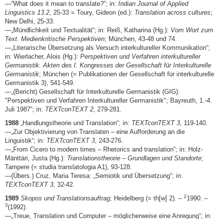
—“What does it mean to translate?”; in:
Indian Journal of Applied
Linguistics 13.2
, 25-33 = Toury, Gideon (ed.):
Translation across cultures
;
New Delhi, 25-33.
—„Mündlichkeit und Textualität“; in: Reiß, Katharina (Hg.):
Vom Wort zum
Text. Medienkritische Perspektiven
; München, 43-48 und 74.
—„Literarische Übersetzung als Versuch interkultureller Kommunikation“;
in: Wierlacher, Alois (Hg.):
Perspektiven und Verfahren interkultureller
Germanistik. Akten des I. Kongresses der Gesellschaft für Interkulturelle
Germanistik
; München (= Publikationen der Gesellschaft für interkulturelle
Germanistik 3), 541-549.
—„(Bericht) Gesellschaft für Interkulturelle Germanistik (GIG):
"Perspektiven und Verfahren Interkultureller Germanistik"; Bayreuth, 1.-4.
Juli 1987“; in:
TEXTconTEXT 2
, 279-281.
1988
„Handlungstheorie und Translation“; in:
TEXTconTEXT 3
, 119-140.
—„Zur Objektivierung von Translaten – eine Aufforderung an die
Linguistik“; in:
TEXTconTEXT 3
, 243-276.
—„From Cicero to modern times – Rhetorics and translation”; in: Holz-
Mänttäri, Justa (Hg.):
Translationstheorie – Grundlagen und Standorte
;
Tampere (= studia translatologia A1), 93-128.
—(Übers.) Cruz, Maria Teresa: „Semiotik und Übersetzung“; in:
TEXTconTEXT 3
, 32-42.
2
1989
Skopos und Translationsauftrag
; Heidelberg (= th[w] 2). –
1990. –
3
(1992).
—„Treue, Translation und Computer – möglicherweise eine Anregung“; in: