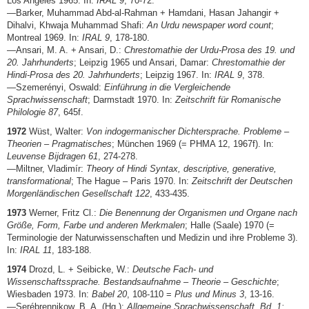
Los Angeles 1965. In:
IRAL 9
, 70-72.
—Barker, Muhammad Abd-al-Rahman + Hamdani, Hasan Jahangir +
Dihalvi, Khwaja Muhammad Shafi:
An Urdu newspaper word count
;
Montreal 1969. In:
IRAL 9
, 178-180.
—Ansari, M. A. + Ansari, D.:
Chrestomathie der Urdu-Prosa des 19. und
20. Jahrhunderts
; Leipzig 1965 und Ansari, Damar:
Chrestomathie der
Hindi-Prosa des 20. Jahrhunderts
; Leipzig 1967. In:
IRAL 9
, 378.
—Szemerényi, Oswald:
Einführung in die Vergleichende
Sprachwissenschaft
; Darmstadt 1970. In:
Zeitschrift für Romanische
Philologie 87
, 645f.
1972
Wüst, Walter:
Von indogermanischer Dichtersprache. Probleme –
Theorien – Pragmatisches
; München 1969 (= PHMA 12, 1967f). In:
Leuvense Bijdragen 61
, 274-278.
—Miltner, Vladimír:
Theory of Hindi Syntax, descriptive, generative,
transformational
; The Hague – Paris 1970. In:
Zeitschrift der Deutschen
Morgenländischen Gesellschaft 122
, 433-435.
1973
Werner, Fritz Cl.:
Die Benennung der Organismen und Organe nach
Größe, Form, Farbe und anderen Merkmalen
; Halle (Saale) 1970 (=
Terminologie der Naturwissenschaften und Medizin und ihre Probleme 3).
In:
IRAL 11
, 183-188.
1974
Drozd, L. + Seibicke, W.:
Deutsche Fach- und
Wissenschaftssprache. Bestandsaufnahme – Theorie – Geschichte
;
Wiesbaden 1973. In:
Babel 20
, 108-110 =
Plus und Minus 3
, 13-16.
—Serébrennikow, B. A. (Hg.):
Allgemeine Sprachwissenschaft, Bd. 1: