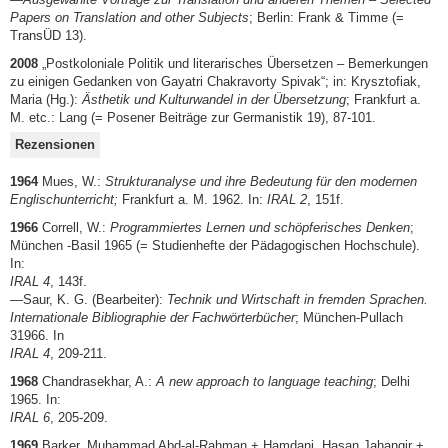
Papers on Translation and other Subjects
; Berlin: Frank & Timme (=
TransÜD 13).
2008
„Postkoloniale Politik und literarisches Übersetzen – Bemerkungen
zu einigen Gedanken von Gayatri Chakravorty Spivak“; in: Krysztofiak,
Maria (Hg.):
Ästhetik und Kulturwandel in der Übersetzung
; Frankfurt a.
M. etc.: Lang (= Posener Beiträge zur Germanistik 19), 87-101.
Rezensionen
1964
Mues, W.:
Strukturanalyse und ihre Bedeutung für den modernen
Englischunterricht;
Frankfurt a. M. 1962. In:
IRAL 2
, 151f.
1966
Correll, W.:
Programmiertes Lernen und schöpferisches Denken
;
München -Basil 1965 (= Studienhefte der Pädagogischen Hochschule).
In:
IRAL 4
, 143f.
—Saur, K. G. (Bearbeiter):
Technik und Wirtschaft in fremden Sprachen.
Internationale Bibliographie der Fachwörterbücher
; München-Pullach
31966. In
IRAL 4
, 209-211.
1968
Chandrasekhar, A.:
A new approach to language teaching
; Delhi
1965. In:
IRAL 6
, 205-209.
1969
Barker, Muhammad Abd-al-Rahman + Hamdani, Hasan Jahangir +