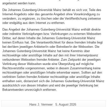
angelastet werden kann.
Die Johannes Gutenberg-Universität Mainz behält es sich vor, Teile des
Internet-Angebots oder das gesamte Angebot ohne Vorankündigung zu
verändern, zu ergänzen, zu löschen oder die Veröffentlichung zeitweise
oder endgültig aus dem Internet zu entfernen.
Das Angebot der Johannes Gutenberg-Universität Mainz enthält direkte
oder indirekte Verknüpfungen bzw. Verlinkungen zu externen Webseiten
Dritter, auf deren Inhalte die Johannes Gutenberg-Universität Mainz
keinen Einfluss hat. Die Verantwortlichkeit für diese fremden Inhalte liegt
bei der/dem jeweiligen Anbieter/in oder Betreiber/in der Webseiten. Die
Johannes Gutenberg-Universität Mainz hat keine Kenntnis über
rechtswidrige oder anstößige Inhalte auf den mit ihrer Internetpräsenz
verbundenen Webseiten fremder Anbieter. Zum Zeitpunkt der jeweiligen
Verlinkung dieser Webseiten wurde eine Überprüfung auf mögliche
Rechtsverstöße vorgenommen, wobei in diesem Zusammenhang keine
rechtswidrigen oder anstößigen Inhalte erkennbar waren. Sollten auf den
verlinkten Seiten fremder Anbieter rechtswidrige oder anstößige Inhalte
enthalten sein, distanziert sich die Johannes Gutenberg-Universität Mainz
ausdrücklich von diesen Inhalten und wird die jeweilige Verlinkung bei
Bekanntwerden unverzüglich entfernen.
Zusätzliche
Seiten-
Letzte
Hans J. Vermeer
5. August 2026