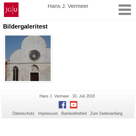
Zum
Johannes
Hans J. Vermeer
Inhalt
Gutenberg-
springen
Universität
Mainz
Bildergaleritest
Zusätzliche
Seiten-
Letzte
Hans J. Vermeer
10. Juli 2018
Name:
Aktualisierung:
Informationen
Facebook
Youtube
zu
Datenschutz
Impressum
Barrierefreiheit
Zum Seitenanfang
dieser
Seite